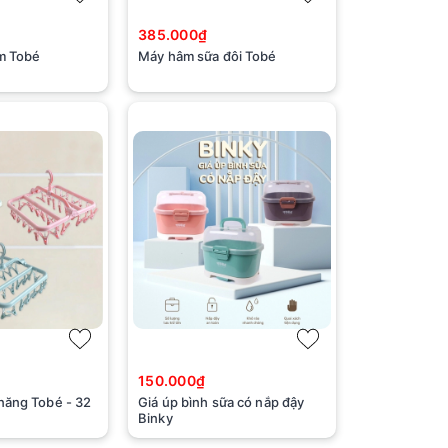
385.000₫
ặm Tobé
Máy hâm sữa đôi Tobé
150.000₫
năng Tobé - 32
Giá úp bình sữa có nắp đậy
Binky