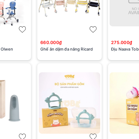
660.000₫
275.000₫
n Olwen
Ghế ăn dặm đa năng Ricard
Địu Naava Tob