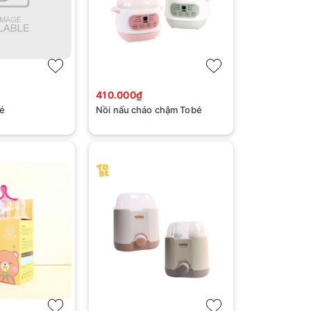
410.000₫
é
Nồi nấu cháo chậm Tobé