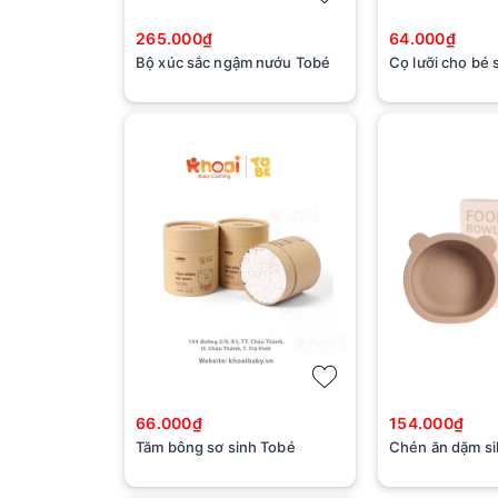
265.000₫
64.000₫
Bộ xúc sắc ngậm nướu Tobé
Cọ lưỡi cho bé 
66.000₫
154.000₫
Tăm bông sơ sinh Tobé
Chén ăn dặm si