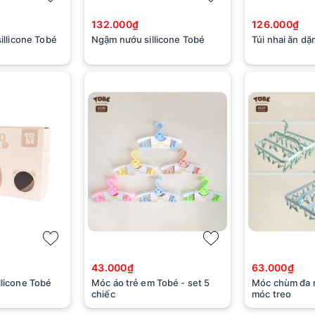
132.000₫
126.000₫
sillicone Tobé
Ngậm nướu sillicone Tobé
Túi nhai ăn d
43.000₫
63.000₫
llicone Tobé
Móc áo trẻ em Tobé - set 5
Móc chùm đa 
chiếc
móc treo