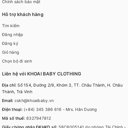
Chính sách bảo mật
Hỗ trợ khách hàng
Tìm kiếm
Đăng nhập
Đăng ký
Giỏ hàng
Chọn bộ đi sinh
Liên hệ với KHOAI BABY CLOTHING
Địa chỉ:
Số 154, Đường 2/9, Khóm 3, TT. Châu Thành, H. Châu
Thành, Trà Vinh
Email:
cskh@khoaibaby.vn
Điện thoại:
(+84) 345 386 616 - Mrs. Hân Dương
Mã số thuế:
8327947812
Giấy chứng nhận ĐKHKD số:
58C8005141 do phòng Tài Chính -