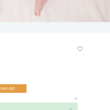
VÀO GIỎ
×