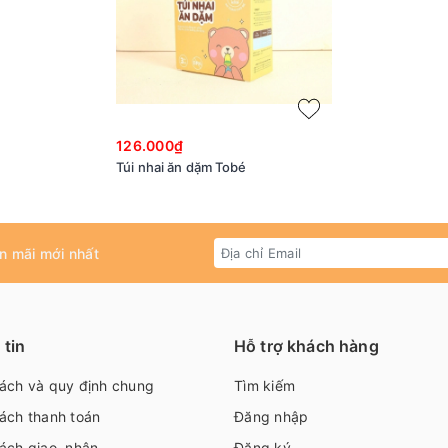
126.000₫
Túi nhai ăn dặm Tobé
n mãi mới nhất
tin
Hỗ trợ khách hàng
sách và quy định chung
Tìm kiếm
ách thanh toán
Đăng nhập
ách giao, nhận
Đăng ký