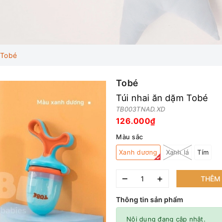
 Tobé
Tobé
Túi nhai ăn dặm Tobé
TB003TNAD.XD
126.000₫
Màu sắc
Xanh dương
Xanh lá
Tím
–
+
THÊM 
Thông tin sản phẩm
Nội dung đang cập nhật.