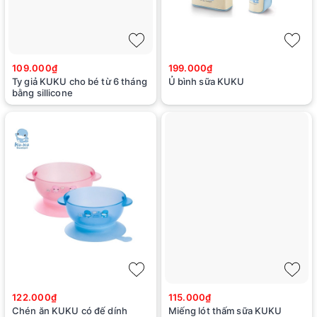
109.000₫
199.000₫
Ty giả KUKU cho bé từ 6 tháng
Ủ bình sữa KUKU
bằng sillicone
122.000₫
115.000₫
Chén ăn KUKU có đế dính
Miếng lót thấm sữa KUKU