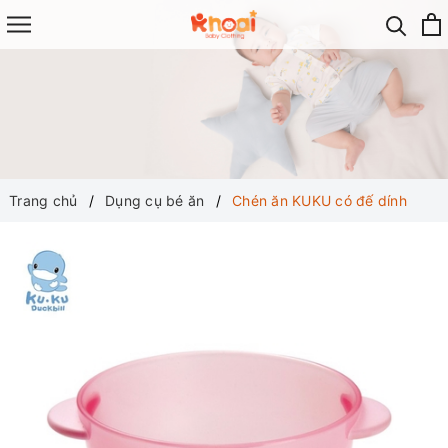
Trang chủ
Dụng cụ bé ăn
Chén ăn KUKU có đế dính