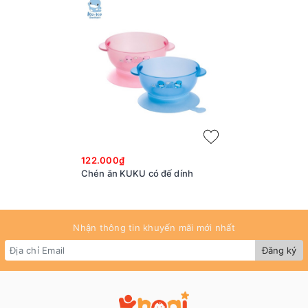
122.000₫
Chén ăn KUKU có đế dính
Nhận thông tin khuyến mãi mới nhất
Đăng ký