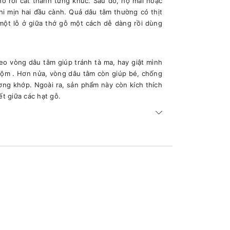
khô rồi cắt thành từng khúc. Sau đó, họ mài hoặc
i mịn hai đầu cành. Quả dâu tằm thường có thịt
một lỗ ở giữa thớ gỗ một cách dễ dàng rồi dùng
eo vòng dâu tằm giúp tránh tà ma, hay giật mình
rộm . Hơn nửa, vòng dâu tằm còn giúp bé, chống
ơng khớp. Ngoài ra, sản phẩm này còn kích thích
ết giữa các hạt gỗ.