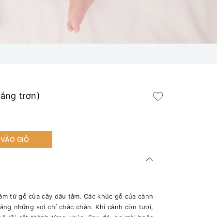
ắng trơn)
VÀO GIỎ
làm từ gỗ của cây dâu tằm. Các khúc gỗ của cành
ằng những sợi chỉ chắc chắn. Khi cành còn tươi,