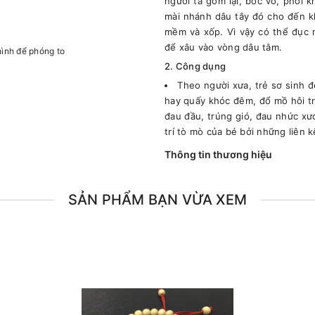
người ta gom lại, bóc vỏ, phơi 
mài nhánh dâu tây đó cho đến kh
mềm và xốp. Vì vậy có thể đục 
để xâu vào vòng dâu tằm.
hình để phóng to
2. Công dụng
Theo người xưa, trẻ sơ sinh đ
hay quấy khóc đêm, đổ mồ hôi t
đau đầu, trúng gió, đau nhức xư
trí tò mò của bé bởi những liên k
Thông tin thương hiệu
SẢN PHẨM BẠN VỪA XEM