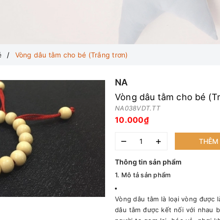
é
Vòng dâu tằm cho bé (Trắng trơn)
NA
Vòng dâu tằm cho bé (Tr
NA038VDT.TT
10.000₫
–
+
THÊM 
Thông tin sản phẩm
1. Mô tả sản phẩm
Vòng dâu tằm là loại vòng được 
dâu tằm được kết nối với nhau b