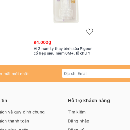
94.000₫
Vỉ 2 núm ty thay bình sữa Pigeon
cổ hẹp siêu mềm 6M+, lỗ chữ Y
n mãi mới nhất
tin
Hỗ trợ khách hàng
sách và quy định chung
Tìm kiếm
ách thanh toán
Đăng nhập
ách giao, nhận
Đăng ký