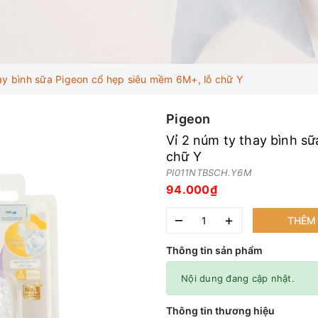
hay bình sữa Pigeon cổ hẹp siêu mềm 6M+, lỗ chữ Y
Pigeon
Vỉ 2 núm ty thay bình s
chữ Y
PI011NTBSCH.Y6M
94.000₫
–
+
THÊM 
Thông tin sản phẩm
Nội dung đang cập nhật.
Thông tin thương hiệu