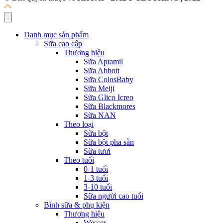
Danh mục sản phẩm
Sữa cao cấp
Thương hiệu
Sữa Aptamil
Sữa Abbott
Sữa ColosBaby
Sữa Meiji
Sữa Glico Icreo
Sữa Blackmores
Sữa NAN
Theo loại
Sữa bột
Sữa bột pha sẵn
Sữa tươi
Theo tuổi
0-1 tuổi
1-3 tuổi
3-10 tuổi
Sữa người cao tuổi
Bình sữa & phụ kiện
Thương hiệu
Wesser