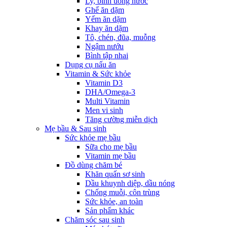
Ly, bình uống nước
Ghế ăn dặm
Yếm ăn dặm
Khay ăn dặm
Tô, chén, đũa, muỗng
Ngậm nướu
Bình tập nhai
Dụng cụ nấu ăn
Vitamin & Sức khỏe
Vitamin D3
DHA/Omega-3
Multi Vitamin
Men vi sinh
Tăng cường miễn dịch
Mẹ bầu & Sau sinh
Sức khỏe mẹ bầu
Sữa cho mẹ bầu
Vitamin mẹ bầu
Đồ dùng chăm bé
Khăn quấn sơ sinh
Dầu khuynh diệp, dầu nóng
Chống muỗi, côn trùng
Sức khỏe, an toàn
Sản phẩm khác
Chăm sóc sau sinh