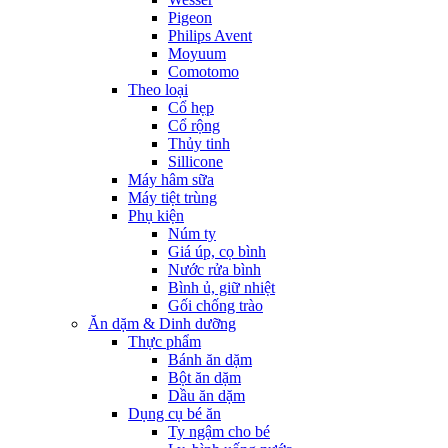
Pigeon
Philips Avent
Moyuum
Comotomo
Theo loại
Cổ hẹp
Cổ rộng
Thủy tinh
Sillicone
Máy hâm sữa
Máy tiệt trùng
Phụ kiện
Núm ty
Giá úp, cọ bình
Nước rửa bình
Bình ủ, giữ nhiệt
Gối chống trào
Ăn dặm & Dinh dưỡng
Thực phẩm
Bánh ăn dặm
Bột ăn dặm
Dầu ăn dặm
Dụng cụ bé ăn
Ty ngậm cho bé