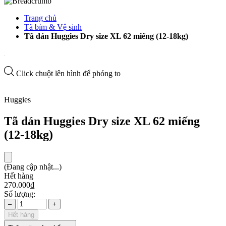
Trang chủ
Tã bỉm & Vệ sinh
Tã dán Huggies Dry size XL 62 miếng (12-18kg)
Click chuột lên hình để phóng to
Huggies
Tã dán Huggies Dry size XL 62 miếng
(12-18kg)
(Đang cập nhật...)
Hết hàng
270.000₫
Số lượng:
–
+
Hết hàng