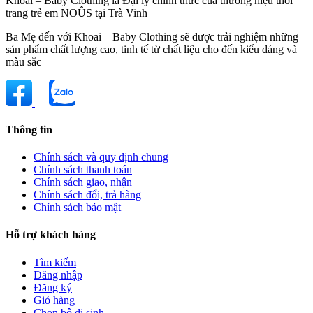
Khoai – Baby Clothing là Đại lý chính thức của thương hiệu thời
trang trẻ em NOÛS tại Trà Vinh
Ba Mẹ đến với Khoai – Baby Clothing sẽ được trải nghiệm những
sản phẩm chất lượng cao, tinh tế từ chất liệu cho đến kiểu dáng và
màu sắc
Thông tin
Chính sách và quy định chung
Chính sách thanh toán
Chính sách giao, nhận
Chính sách đổi, trả hàng
Chính sách bảo mật
Hỗ trợ khách hàng
Tìm kiếm
Đăng nhập
Đăng ký
Giỏ hàng
Chọn bộ đi sinh