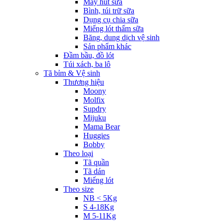
Máy hút sữa
Bình, túi trữ sữa
Dụng cụ chia sữa
Miếng lót thấm sữa
Băng, dung dịch vệ sinh
Sản phẩm khác
Đầm bầu, đồ lót
Túi xách, ba lô
Tã bỉm & Vệ sinh
Thương hiệu
Moony
Molfix
Supdry
Mijuku
Mama Bear
Huggies
Bobby
Theo loại
Tã quần
Tã dán
Miếng lót
Theo size
NB < 5Kg
S 4-18Kg
M 5-11Kg