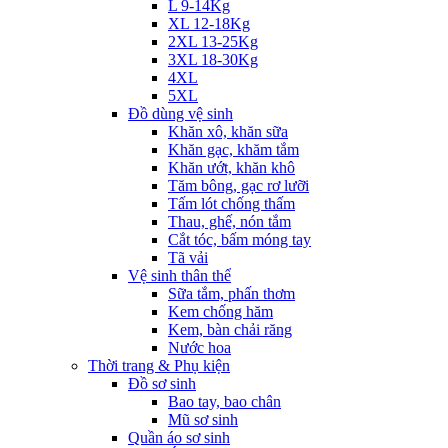
L 9-14Kg
XL 12-18Kg
2XL 13-25Kg
3XL 18-30Kg
4XL
5XL
Đồ dùng vệ sinh
Khăn xô, khăn sữa
Khăn gạc, khăm tắm
Khăn ướt, khăn khô
Tăm bông, gạc rơ lưỡi
Tấm lót chống thấm
Thau, ghế, nón tắm
Cắt tóc, bấm móng tay
Tã vải
Vệ sinh thân thể
Sữa tắm, phấn thơm
Kem chống hăm
Kem, bàn chải răng
Nước hoa
Thời trang & Phụ kiện
Đồ sơ sinh
Bao tay, bao chân
Mũ sơ sinh
Quần áo sơ sinh