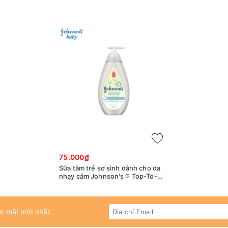
75.000₫
Sữa tắm trẻ sơ sinh dành cho da
nhạy cảm Johnson's ® Top-To-
Toe Cotton Touch
n mãi mới nhất