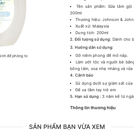
Tên sản phẩm: Sữa tắm gội
200ml
Thương hiệu: Johnson & Joh
Xuất xứ: Malaysia
Dung tích: 200ml
2. Đối tượng sử dụng:
Dành cho b
3. Hướng dẫn sử dụng:
Gỡ niêm phong để mở nắp.
hình để phóng to
Làm ướt tóc và người bé bằn
bông tắm, xoa nhẹ nhàng và rửa 
4. Cảnh báo
Sử dụng dưới sự giám sát của 
Để xa tầm tay trẻ em
5. Hạn sử dụng :
3 năm kể từ ngà
Thông tin thương hiệu
SẢN PHẨM BẠN VỪA XEM