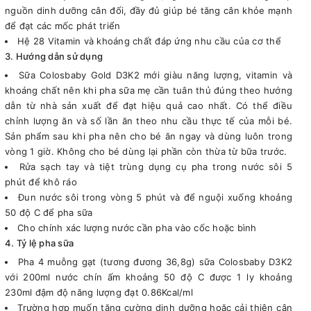
nguồn dinh dưỡng cân đối, đầy đủ giúp bé tăng cân khỏe mạnh
để đạt các mốc phát triển
Hệ 28 Vitamin và khoáng chất đáp ứng nhu cầu của cơ thể
3. Hướng dẫn sử dụng
Sữa Colosbaby Gold D3K2 mới giàu năng lượng, vitamin và
khoáng chất nên khi pha sữa mẹ cần tuân thủ đúng theo hướng
dẫn từ nhà sản xuất để đạt hiệu quả cao nhất. Có thể điều
chỉnh lượng ăn và số lần ăn theo nhu cầu thực tế của mỗi bé.
Sản phẩm sau khi pha nên cho bé ăn ngay và dùng luôn trong
vòng 1 giờ. Không cho bé dùng lại phần còn thừa từ bữa trước.
Rửa sạch tay và tiệt trùng dụng cụ pha trong nước sôi 5
phút để khô ráo
Đun nước sôi trong vòng 5 phút và để nguội xuống khoảng
50 độ C để pha sữa
Cho chính xác lượng nước cần pha vào cốc hoặc bình
4. Tỷ lệ pha sữa
Pha 4 muỗng gạt (tương đương 36,8g) sữa Colosbaby D3K2
với 200ml nước chín ấm khoảng 50 độ C được 1 ly khoảng
230ml đậm độ năng lượng đạt 0.86Kcal/ml
Trường hợp muốn tăng cường dinh dưỡng hoặc cải thiện cân