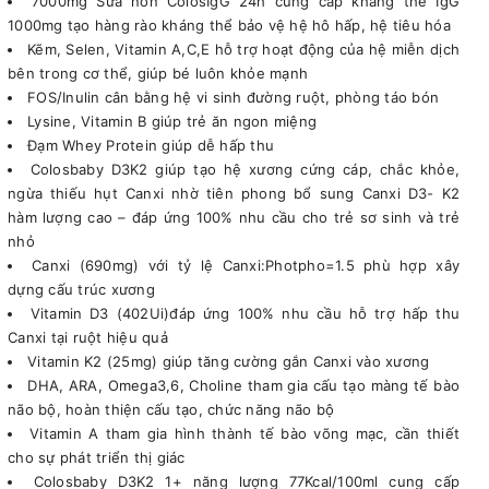
7000mg Sữa non ColosIgG 24h cung cấp kháng thể IgG
1000mg tạo hàng rào kháng thể bảo vệ hệ hô hấp, hệ tiêu hóa
Kẽm, Selen, Vitamin A,C,E hỗ trợ hoạt động của hệ miễn dịch
bên trong cơ thể, giúp bé luôn khỏe mạnh
FOS/Inulin cân bằng hệ vi sinh đường ruột, phòng táo bón
Lysine, Vitamin B giúp trẻ ăn ngon miệng
Đạm Whey Protein giúp dễ hấp thu
Colosbaby D3K2 giúp tạo hệ xương cứng cáp, chắc khỏe,
ngừa thiếu hụt Canxi nhờ tiên phong bổ sung Canxi D3- K2
hàm lượng cao – đáp ứng 100% nhu cầu cho trẻ sơ sinh và trẻ
nhỏ
Canxi (690mg) với tỷ lệ Canxi:Photpho=1.5 phù hợp xây
dựng cấu trúc xương
Vitamin D3 (402Ui)đáp ứng 100% nhu cầu hỗ trợ hấp thu
Canxi tại ruột hiệu quả
Vitamin K2 (25mg) giúp tăng cường gắn Canxi vào xương
DHA, ARA, Omega3,6, Choline tham gia cấu tạo màng tế bào
não bộ, hoàn thiện cấu tạo, chức năng não bộ
Vitamin A tham gia hình thành tế bào võng mạc, cần thiết
cho sự phát triển thị giác
Colosbaby D3K2 1+ năng lượng 77Kcal/100ml cung cấp