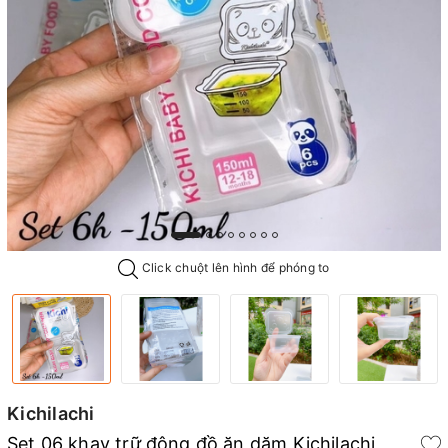
Click chuột lên hình để phóng to
Kichilachi
Set 06 khay trữ đông đồ ăn dặm Kichilachi