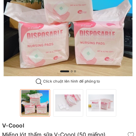
Click chuột lên hình để phóng to
V-Coool
Miếng lót thấm sữa V-Coool (50 miếng)