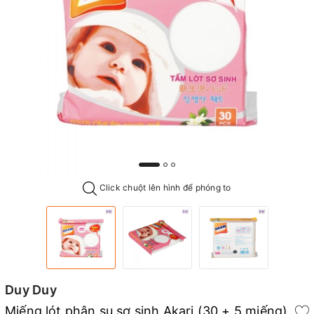
Click chuột lên hình để phóng to
Duy Duy
Miếng lót phân su sơ sinh Akari (30 + 5 miếng)