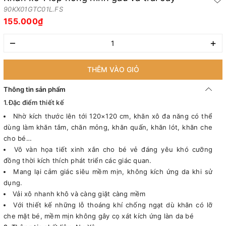
90KX01GTC01L.FS
155.000₫
–
+
THÊM VÀO GIỎ
Thông tin sản phẩm
1.Đặc điểm thiết kế
Nhờ kích thước lên tới 120×120 cm, khăn xô đa năng có thể
dùng làm khăn tắm, chăn mỏng, khăn quấn, khăn lót, khăn che
cho bé…
Vô vàn họa tiết xinh xắn cho bé vẻ đáng yêu khó cưỡng
đồng thời kích thích phát triển các giác quan.
Mang lại cảm giác siêu mềm mịn, không kích ứng da khi sử
dụng.
Vải xô nhanh khô và càng giặt càng mềm
Với thiết kế những lỗ thoáng khí chống ngạt dù khăn có lỡ
che mặt bé, mềm mịn không gây cọ xát kích ứng làn da bé