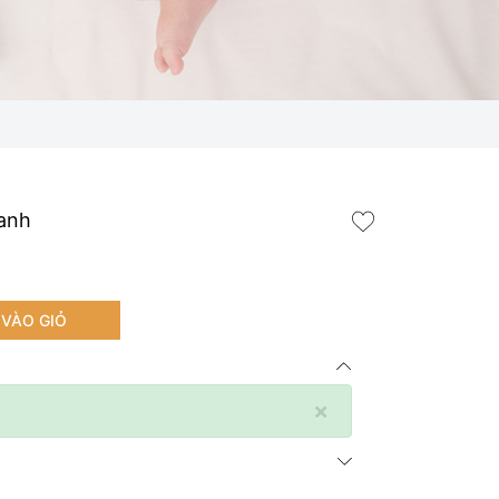
anh
VÀO GIỎ
×