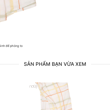
hình để phóng to
SẢN PHẨM BẠN VỪA XEM