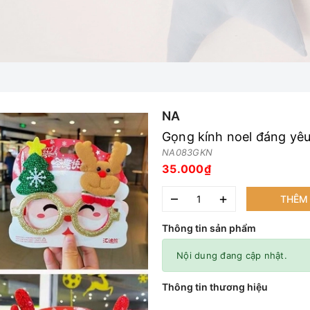
NA
Gọng kính noel đáng yê
NA083GKN
35.000₫
–
+
THÊM 
Thông tin sản phẩm
Nội dung đang cập nhật.
Thông tin thương hiệu