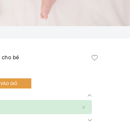
u cho bé
VÀO GIỎ
×