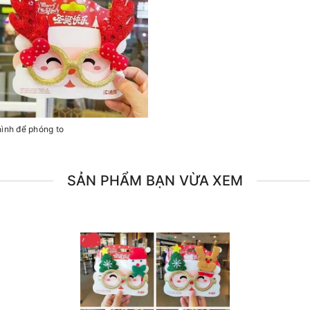
hình để phóng to
SẢN PHẨM BẠN VỪA XEM