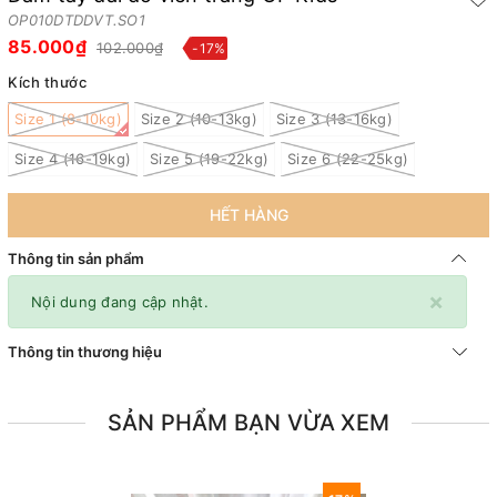
OP010DTDDVT.SO1
85.000₫
102.000₫
-17%
Kích thước
Size 1 (8-10kg)
Size 2 (10-13kg)
Size 3 (13-16kg)
Size 4 (16-19kg)
Size 5 (19-22kg)
Size 6 (22-25kg)
HẾT HÀNG
Thông tin sản phẩm
×
Nội dung đang cập nhật.
Thông tin thương hiệu
SẢN PHẨM BẠN VỪA XEM