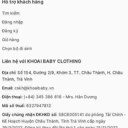
Hỗ trợ khách hàng
Tìm kiếm
Đăng nhập
Đăng ký
Giỏ hàng
Chọn bộ đi sinh
Liên hệ với KHOAI BABY CLOTHING
Địa chỉ:
Số 154, Đường 2/9, Khóm 3, TT. Châu Thành, H. Châu
Thành, Trà Vinh
Email:
cskh@khoaibaby.vn
Điện thoại:
(+84) 345 386 616 - Mrs. Hân Dương
Mã số thuế:
8327947812
Giấy chứng nhận ĐKHKD số:
58C8005141 do phòng Tài Chính -
Kế Hoạch Huyện Châu Thành, Tỉnh Trà Vinh cấp ngày
29/3/2022. Đăng ký thay đồi lần thứ 1 vào ngày 21/11/2022