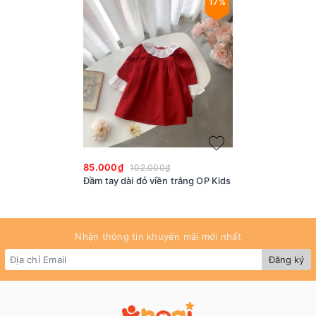
17%
85.000₫
102.000₫
Đầm tay dài đỏ viền trắng OP Kids
Nhận thông tin khuyến mãi mới nhất
Đăng ký