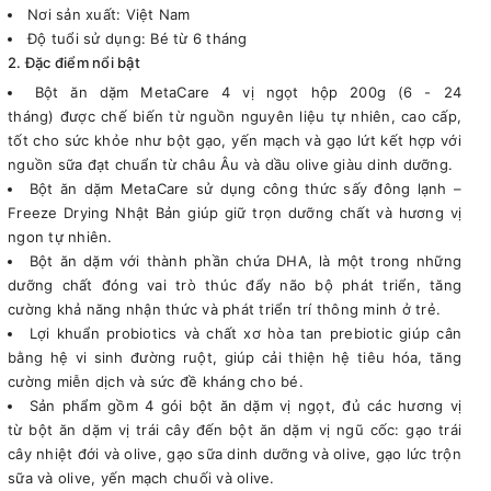
Nơi sản xuất: Việt Nam
Độ tuổi sử dụng: Bé từ 6 tháng
2. Đặc điểm nổi bật
Bột ăn dặm MetaCare 4 vị ngọt hộp 200g (6 - 24
tháng) được chế biến từ nguồn nguyên liệu tự nhiên, cao cấp,
tốt cho sức khỏe như bột gạo, yến mạch và gạo lứt kết hợp với
nguồn sữa đạt chuẩn từ châu Âu và dầu olive giàu dinh dưỡng.
Bột ăn dặm MetaCare sử dụng công thức sấy đông lạnh –
Freeze Drying Nhật Bản giúp giữ trọn dưỡng chất và hương vị
ngon tự nhiên.
Bột ăn dặm với thành phần chứa DHA, là một trong những
dưỡng chất đóng vai trò thúc đẩy não bộ phát triển, tăng
cường khả năng nhận thức và phát triển trí thông minh ở trẻ.
Lợi khuẩn probiotics và chất xơ hòa tan prebiotic giúp cân
bằng hệ vi sinh đường ruột, giúp cải thiện hệ tiêu hóa, tăng
cường miễn dịch và sức đề kháng cho bé.
Sản phẩm gồm 4 gói bột ăn dặm vị ngọt, đủ các hương vị
từ bột ăn dặm vị trái cây đến bột ăn dặm vị ngũ cốc: gạo trái
cây nhiệt đới và olive, gạo sữa dinh dưỡng và olive, gạo lức trộn
sữa và olive, yến mạch chuối và olive.