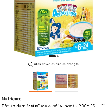
Click chuột lên hình để phóng to
Nutricare
Bột ăn dặm MetaCare 4 gói vị ngọt - 200g (6