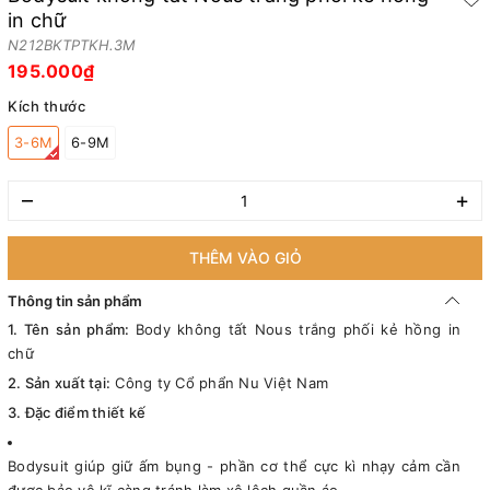
in chữ
N212BKTPTKH.3M
195.000₫
Kích thước
3-6M
6-9M
–
+
THÊM VÀO GIỎ
Thông tin sản phẩm
1. Tên sản phẩm:
Body không tất Nous trắng phối kẻ hồng in
chữ
2. Sản xuất tại:
Công ty Cổ phẩn Nu Việt Nam
3. Đặc điểm thiết kế
Bodysuit giúp giữ ấm bụng - phần cơ thể cực kì nhạy cảm cần
được bảo vệ kĩ càng tránh làm xô lệch quần áo