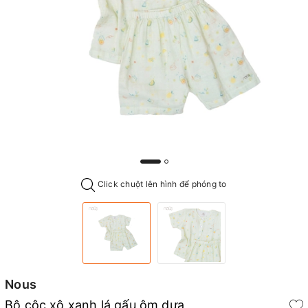
Click chuột lên hình để phóng to
Nous
Bộ cộc xô xanh lá gấu ôm dưa