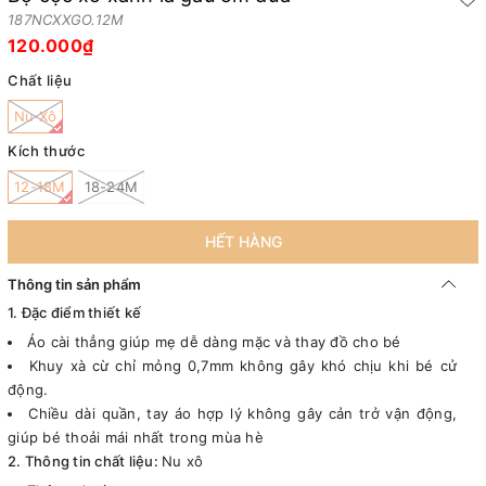
187NCXXGO.12M
120.000₫
Chất liệu
Nu Xô
Kích thước
12-18M
18-24M
HẾT HÀNG
Thông tin sản phẩm
1. Đặc điểm thiết kế
Áo cài thẳng giúp mẹ dễ dàng mặc và thay đồ cho bé
Khuy xà cừ chỉ mỏng 0,7mm không gây khó chịu khi bé cử
động.
Chiều dài quần, tay áo hợp lý không gây cản trở vận động,
giúp bé thoải mái nhất trong mùa hè
2. Thông tin chất liệu:
Nu xô