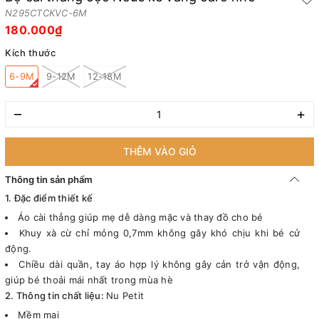
N295CTCKVC-6M
180.000₫
Kích thước
6-9M
9-12M
12-18M
–
+
THÊM VÀO GIỎ
Thông tin sản phẩm
1. Đặc điểm thiết kế
Áo cài thẳng giúp mẹ dễ dàng mặc và thay đồ cho bé
Khuy xà cừ chỉ mỏng 0,7mm không gây khó chịu khi bé cử
động.
Chiều dài quần, tay áo hợp lý không gây cản trở vận động,
giúp bé thoải mái nhất trong mùa hè
2. Thông tin chất liệu:
Nu Petit
Mềm mại