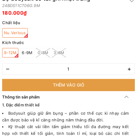
24BDS11CT06G.9M
180.000₫
Chất liệu
Nu Verlous
Kích thước
9-12M
6-9M
0-3M
3-6M
–
+
THÊM VÀO GIỎ
Thông tin sản phẩm
1. Đặc điểm thiết kế
Bodysuit giúp giữ ấm bụng – phần cơ thể cực kì nhạy cảm
cần được bảo vệ kĩ càng những năm tháng đầu đời.
Kỹ thuật cắt vải liền tấm giảm thiểu tối đa đường may kết
hợp với thiết kế tối giản, tính toán tỉ mỉ, loại bỏ các chi tiết